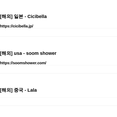
[해외]
일본 - Cicibella
https://cicibella.jp/
[해외]
usa - soom shower
https://soomshower.com/
[해외]
중국 - Lala