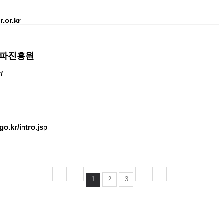
.or.kr
파진흥원
/
go.kr/intro.jsp
1
2
3