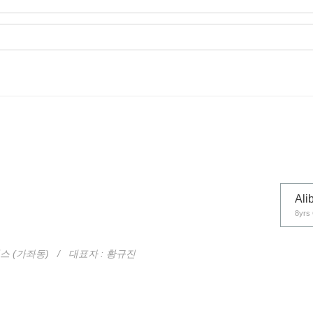
Ali
8yrs 
스 (가좌동)
/ 대표자 : 황규진