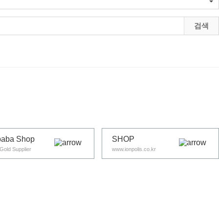
검색
baba Shop
SHOP
Gold Supplier
www.ionpolis.co.kr