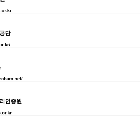
.or.kr
공단
r.kr/
소
orcham.net/
리인증원
.or.kr