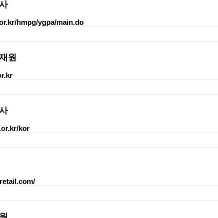
사
or.kr/hmpg/ygpa/main.do
재원
r.kr
사
.or.kr/kor
retail.com/
원