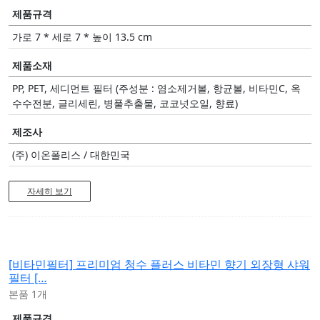
제품규격
가로 7 * 세로 7 * 높이 13.5 cm
제품소재
PP, PET, 세디먼트 필터 (주성분 : 염소제거볼, 항균볼, 비타민C, 옥
수수전분, 글리세린, 병풀추출물, 코코넛오일, 향료)
제조사
(주) 이온폴리스 / 대한민국
자세히 보기
[비타민필터]
프리미엄 청수 플러스 비타민 향기 외장형 샤워
필터 […
본품 1개
제품규격