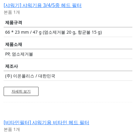
[샤워기]
샤워기용 3/4/5중 헤드 필터
본품 1개
제품규격
66 * 23 mm / 47 g (염소제거볼 20 g, 항균볼 15 g)
제품소재
PP, 염소제거볼
제조사
(주) 이온폴리스 / 대한민국
자세히 보기
[비타민필터]
샤워기용 비타민 헤드 필터
본품 1개