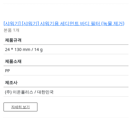
[샤워기]
[샤워기] 샤워기용 세디먼트 바디 필터 (녹물 제거)
본품 1개
제품규격
24 * 130 mm / 14 g
제품소재
PP
제조사
(주) 이온폴리스 / 대한민국
자세히 보기