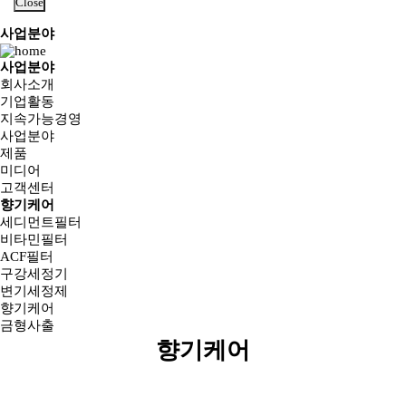
Close
사업분야
사업분야
회사소개
기업활동
지속가능경영
사업분야
제품
미디어
고객센터
향기케어
세디먼트필터
비타민필터
ACF필터
구강세정기
변기세정제
향기케어
금형사출
향기케어