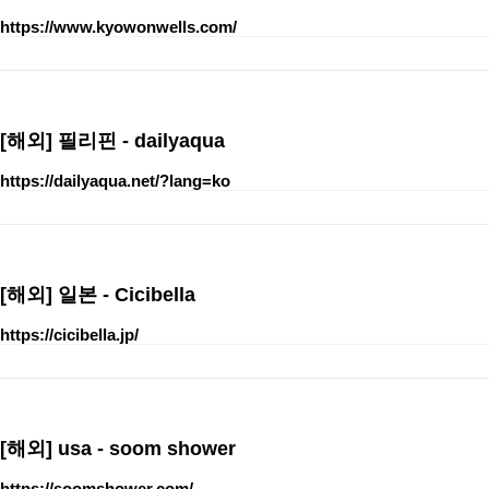
https://www.kyowonwells.com/
[해외]
필리핀 - dailyaqua
https://dailyaqua.net/?lang=ko
[해외]
일본 - Cicibella
https://cicibella.jp/
[해외]
usa - soom shower
https://soomshower.com/