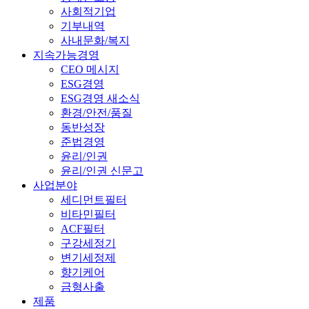
사회적기업
기부내역
사내문화/복지
지속가능경영
CEO 메시지
ESG경영
ESG경영 새소식
환경/안전/품질
동반성장
준법경영
윤리/인권
윤리/인권 신문고
사업분야
세디먼트필터
비타민필터
ACF필터
구강세정기
변기세정제
향기케어
금형사출
제품