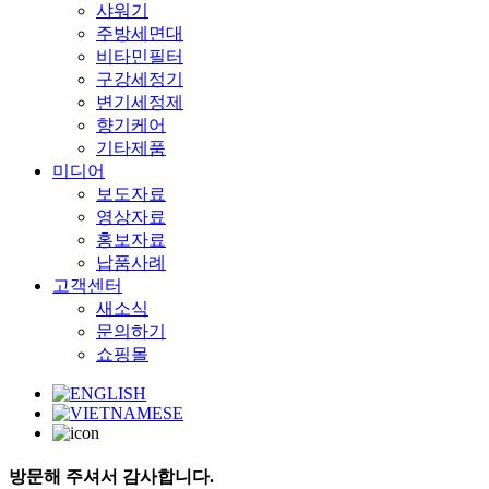
샤워기
주방세면대
비타민필터
구강세정기
변기세정제
향기케어
기타제품
미디어
보도자료
영상자료
홍보자료
납품사례
고객센터
새소식
문의하기
쇼핑몰
방문해 주셔서 감사합니다.