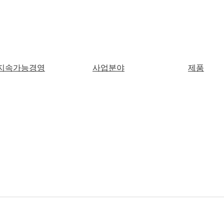
방문해 주셔서 감사합니다.
Close
지속가능경영
사업분야
제품
검색어를 입력해 주세요.
Close