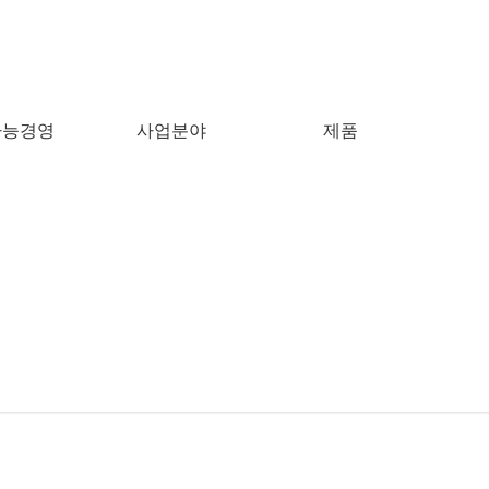
방문해 주셔서 감사합니다.
Close
가능경영
사업분야
제품
검색어를 입력해 주세요.
Close