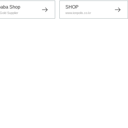
baba Shop
SHOP
Gold Supplier
www.ionpolis.co.kr