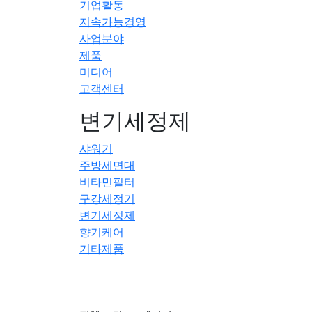
기업활동
지속가능경영
사업분야
제품
미디어
고객센터
변기세정제
샤워기
주방세면대
비타민필터
구강세정기
변기세정제
향기케어
기타제품