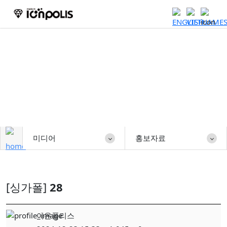
미디어
미디어
홍보자료
[싱가폴]
28
이온폴리스